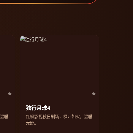
独行月球4
，温暖
红枫影视秋日剧场，枫叶如火，温暖
光影。