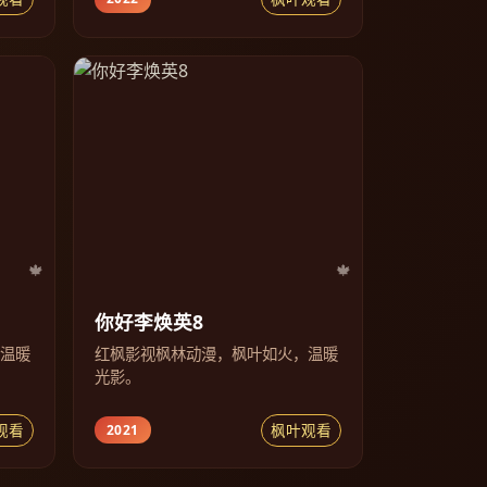
你好李焕英8
，温暖
红枫影视枫林动漫，枫叶如火，温暖
光影。
观看
枫叶观看
2021