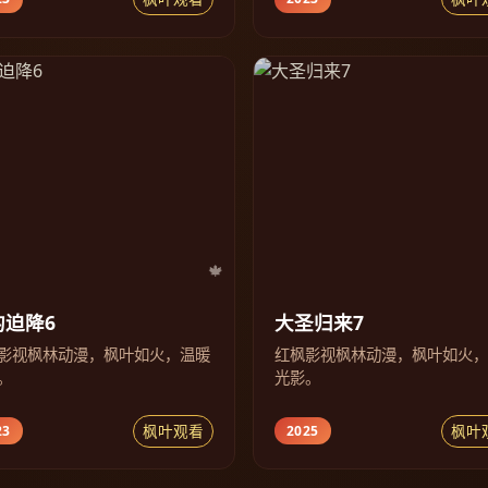
的迫降6
大圣归来7
影视枫林动漫，枫叶如火，温暖
红枫影视枫林动漫，枫叶如火
。
光影。
枫叶观看
枫叶
23
2025