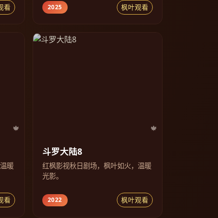
观看
枫叶观看
2025
斗罗大陆8
，温暖
红枫影视秋日剧场，枫叶如火，温暖
光影。
观看
枫叶观看
2022