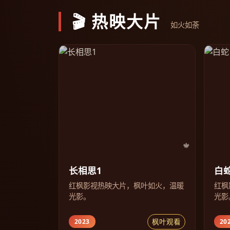
🎬 热映大片
如火如荼
长相思1
白
红枫影视热映大片，枫叶如火，温暖
红枫
光影。
光影
枫叶观看
2023
20