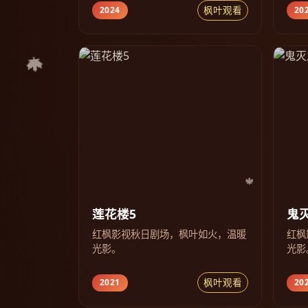
枫叶观看
2024
20
莲花楼5
鬼
红枫影视秋日剧场，枫叶如火，温暖
红枫
光影。
光影
枫叶观看
2021
20