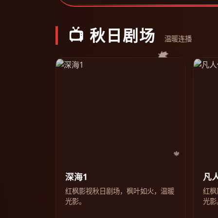
📺 秋日剧场
温暖连播
深海1
凡
红枫影视秋日剧场，枫叶如火，温暖
红枫
光影。
光影