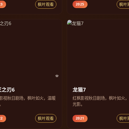
枫叶观看
枫叶
23
2025
灭之刃6
龙猫7
影视秋日剧场，枫叶如火，温暖
红枫影视秋日剧场，枫叶如火
。
光影。
枫叶观看
枫叶
22
2021