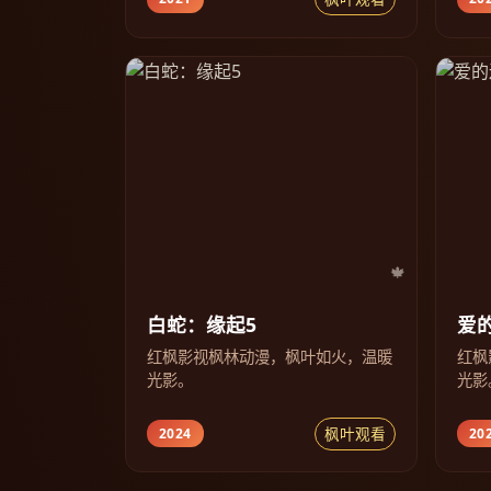
白蛇：缘起5
爱
红枫影视枫林动漫，枫叶如火，温暖
红枫
光影。
光影
枫叶观看
2024
20