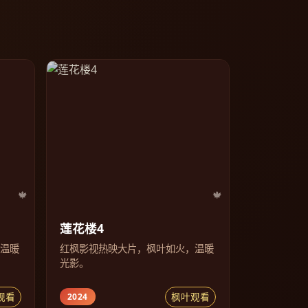
莲花楼4
，温暖
红枫影视热映大片，枫叶如火，温暖
光影。
观看
枫叶观看
2024