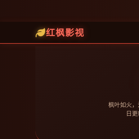
红枫影视
枫叶如火，
日更