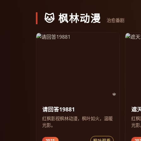
🐱 枫林动漫
治愈番剧
请回答19881
遮天
红枫影视枫林动漫，枫叶如火，温暖
红枫
光影。
光影
枫叶观看
2021
20